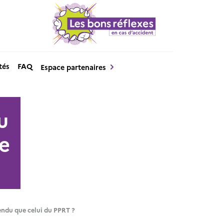
tés
FAQ
Espace partenaires
u
ue
tendu que celui du PPRT ?