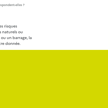
respondent-elles ?
s risques
s naturels ou
 ou un barrage, la
tre donnée.