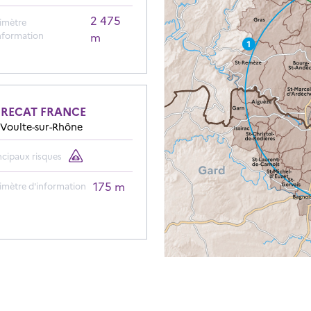
2 475
imètre
nformation
m
URECAT FRANCE
 Voulte-sur-Rhône
ncipaux risques
175 m
imètre d'information