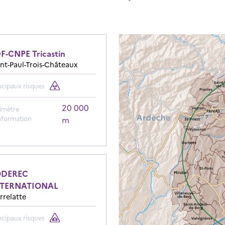
F-CNPE Tricastin
int-Paul-Trois-Châteaux
ncipaux risques
20 000
imètre
nformation
m
ODEREC
NTERNATIONAL
rrelatte
ncipaux risques