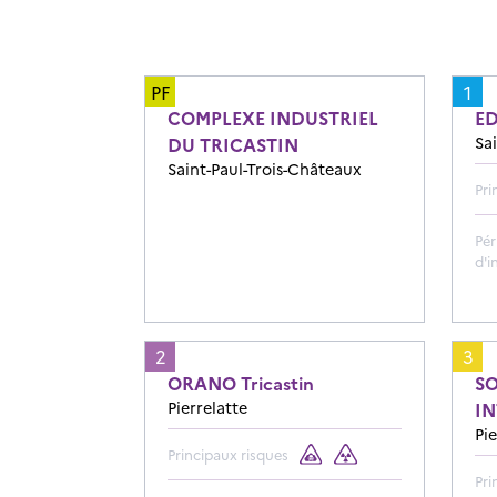
PF
1
COMPLEXE INDUSTRIEL
ED
Sa
DU TRICASTIN
Saint-Paul-Trois-Châteaux
Pri
Pér
d'i
2
3
ORANO Tricastin
S
Pierrelatte
I
Pie
Principaux risques
Pri