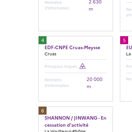
2 630
Périmètre
d'information
m
Pér
d'i
4
5
EDF-CNPE Cruas-Meysse
E
Cruas
La
Principaux risques
Pri
20 000
Pér
Périmètre
d'information
m
6
SHANNON / JINWANG - En
cessation d'activité
La Voulte-sur-Rhône