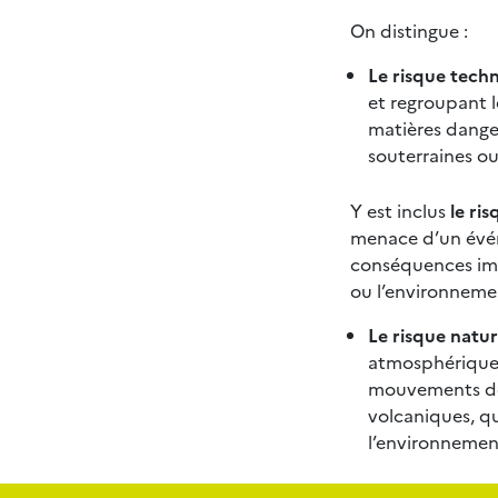
On distingue :
Le risque tech
et regroupant le
matières danger
souterraines ou
Y est inclus
le ris
menace d’un événe
conséquences immé
ou l’environneme
Le risque natur
atmosphériques 
mouvements de t
volcaniques, q
l’environnement