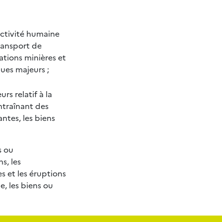
activité humaine
transport de
ations minières et
ues majeurs ;
s relatif à la
ntraînant des
ntes, les biens
s ou
s, les
s et les éruptions
, les biens ou