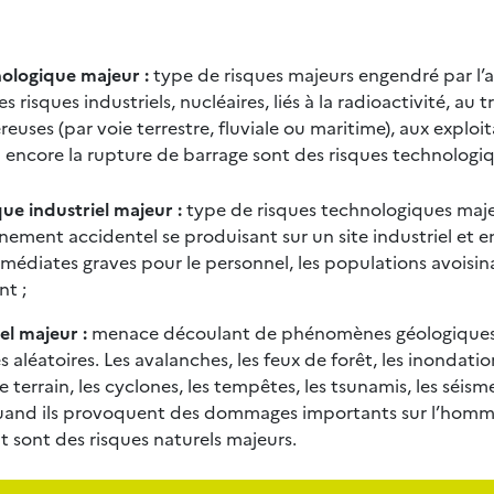
nologique majeur :
type de risques majeurs engendré par l’
s risques industriels, nucléaires, liés à la radioactivité, au 
euses (par voie terrestre, fluviale ou maritime), aux exploit
 encore la rupture de barrage sont des risques technologiq
que industriel majeur :
type de risques technologiques majeur
ment accidentel se produisant sur un site industriel et e
diates graves pour le personnel, les populations avoisina
nt ;
el majeur :
menace découlant de phénomènes géologique
aléatoires. Les avalanches, les feux de forêt, les inondation
errain, les cyclones, les tempêtes, les tsunamis, les séisme
uand ils provoquent des dommages importants sur l’homme
 sont des risques naturels majeurs.