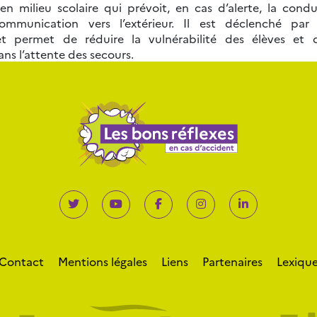
en milieu scolaire qui prévoit, en cas d’alerte, la condui
mmunication vers l’extérieur. Il est déclenché par
 et permet de réduire la vulnérabilité des élèves et
ans l’attente des secours.
Contact
Mentions légales
Liens
Partenaires
Lexiqu