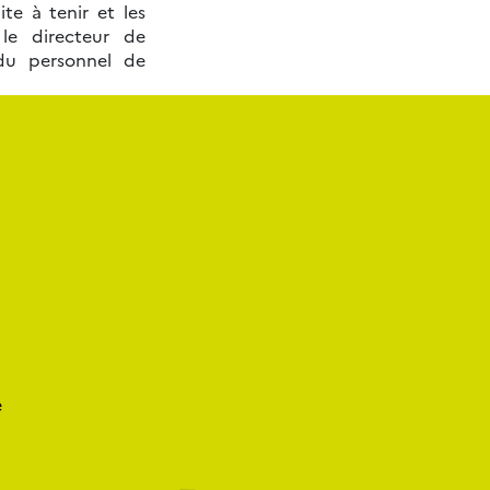
te à tenir et les
 le directeur de
 du personnel de
e