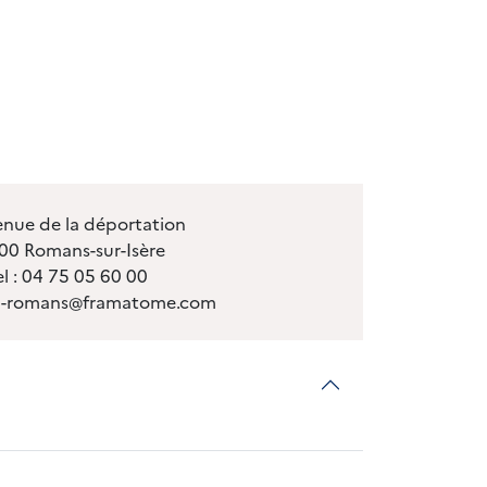
enue de la déportation
00 Romans-sur-Isère
el : 04 75 05 60 00
fra-romans@framatome.com