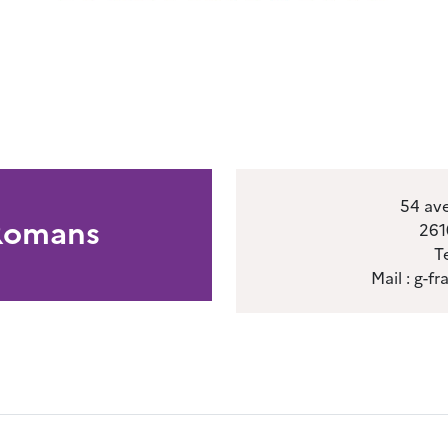
54 av
omans
261
T
Mail : g-