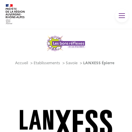
Panneau de gestion des cookies
Accueil
>
Etablissements
>
Savoie
>
LANXESS Épierre