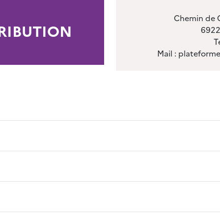
Chemin de C
RIBUTION
69220
T
Mail : plateform