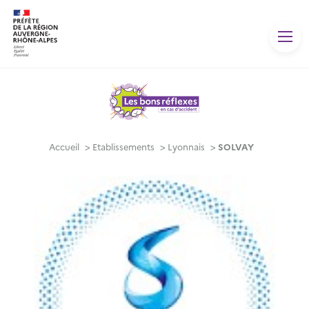
Panneau de gestion des cookies
Accueil
>
Etablissements
>
Lyonnais
>
SOLVAY