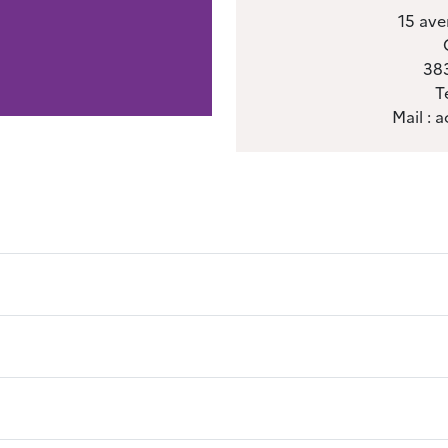
15 ave
S
383
T
Mail :